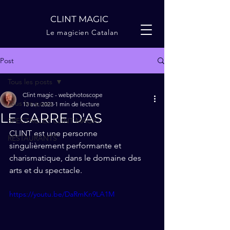
CLINT MAGIC
Le magicien Catalan
Post
Tous les posts
Clint magic - webphotoscope
Tous les posts
13 avr. 2023
1 min de lecture
LE CARRE D'AS
SPECTACLES CLINT MAGIC
CLINT est une personne 
RESTAURANTS
singulièrement performante et 
charismatique, dans le domaine des 
arts et du spectacle.
https://youtu.be/DaRmKn9LA1M