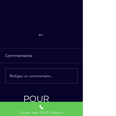
Commentaires
Rédigez un commentaire...
✨ Les Crêpes
L’oreille magiq
Magiques arrivent à
votre écoute
Sainte-Marie-la-Mer ! ✨
POUR
+
INFO
Contact avec CLINT clique ici