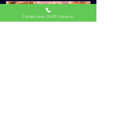
Contact avec CLINT clique ici
Clint magic - webphotoscope
31 déc. 2025
Nouvel An magique 2025
avec Nolwenn & Clint Magic
soirée de réveillon placée sous le signe
de la convivialité, de la magie et du
spectacle JOA CASINO 2025