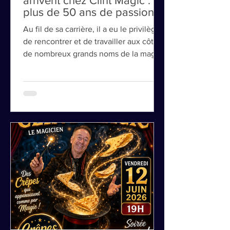
De nouveaux tours de cartes
arrivent chez Clint Magic :
plus de 50 ans de passion
au service de
Au fil de sa carrière, il a eu le privilège
l'émerveillement
de rencontrer et de travailler aux côtés
de nombreux grands noms de la magie
française et internationale. Ces
échanges lui ont permis d'enrichir sa
technique, de perfectionner son art et
de développer un style unique où se
mêlent humour, dextérité, psychologie
et mise en scène. Aujourd'hui encore,
cette exigence reste intacte.