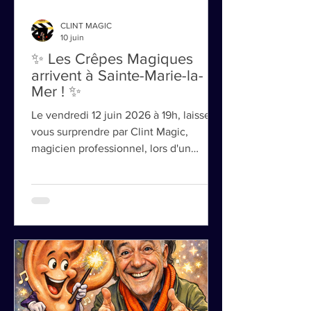
CLINT MAGIC
10 juin
✨ Les Crêpes Magiques
arrivent à Sainte-Marie-la-
Mer ! ✨
Le vendredi 12 juin 2026 à 19h, laissez-
vous surprendre par Clint Magic,
magicien professionnel, lors d'un
spectacle convivial et interactif à La
Crêperie de Sainte-Marie-la-Mer. Au
programme : tours de magie étonnants,
bonne humeur, participation du public
et... des crêpes qui apparaissent
comme par enchantement ! Une
expérience originale à partager en
famille, entre amis ou en couple.