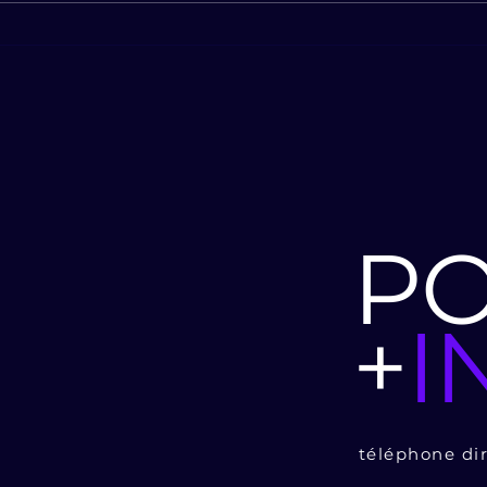
✨ Les Crêpes Magiques
L’or
arrivent à Sainte-Marie-la-
votr
Mer ! ✨
P
+
I
téléphone di