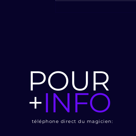
De nouveaux tours de
cartes arrivent chez Clint
Magic : plus de 50 ans de
passion au service de
l'émerveillement
POUR
+
INFO
téléphone direct du magicien: