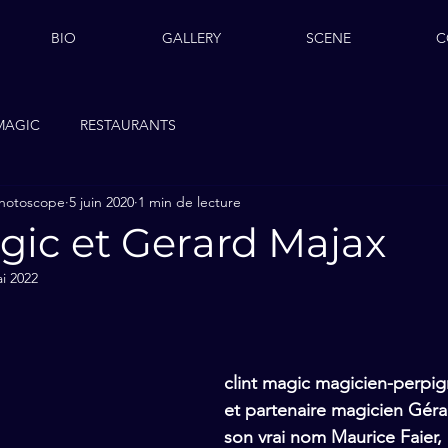
BIO
GALLERY
SCENE
C
MAGIC
RESTAURANTS
photoscope
5 juin 2020
1 min de lecture
gic et Gerard Majax
i 2022
clint magic magicien-perpig
et partenaire magicien Géra
son vrai nom Maurice Faier, n