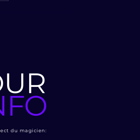
eille magique est à
e écoute
OUR
NFO
rect du magicien: