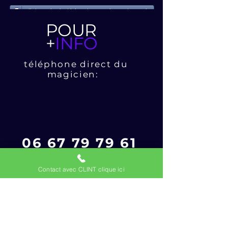
clint magic c'est ici partage moi avec tes amis
POUR
+
INFO
téléphone direct du
magicien:
06 67 79 79 61
POUR
Contact avec CLINT clique ici
+
INFO
téléphone direct du
magicien: