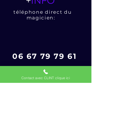
+
INFO
téléphone direct du
magicien:
06 67 79 79 61
POUR
+
INFO
Contact avec CLINT clique ici
téléphone direct du
magicien: