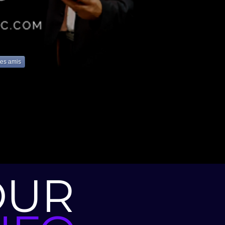
 tes amis
OUR