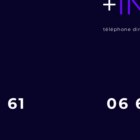
+
I
téléphone di
 61
06 