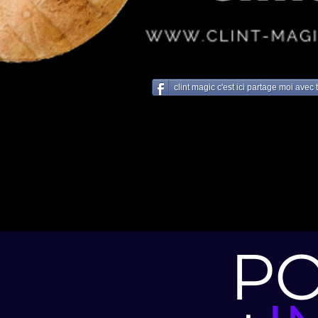
clint magic c'est ici partage moi avec
P