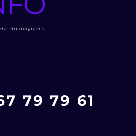
NFO
rect du magicien:
67 79 79 61