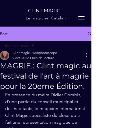
CLINT MAGIC
Le magicien Catalan
Post
Tous les posts
Clint magic - webphotoscope
Tous les posts
9 oct. 2022
1 min de lecture
MAGRIE : Clint magic au
SPECTACLES CLINT MAGIC
festival de l'art à magrie
RESTAURANTS
pour la 20eme Édition.
En présence du maire Didier Combis, 
d’une partie du conseil municipal et 
des habitants, le magicien international 
Clint Magic spécialiste du close-up à 
fait une représentation magique de 