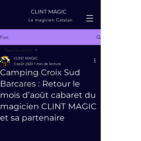
CLINT MAGIC
Le magicien Catalan
Post
Tous les posts
CLINT MAGIC
Tous les posts
5 août 2020
1 min de lecture
Camping Croix Sud
SPECTACLES CLINT MAGIC
Barcares : Retour le
RESTAURANTS
mois d’août cabaret du
magicien CLINT MAGIC
et sa partenaire